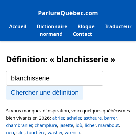
ParlureQuébec.com
Accueil
Dictionnaire
Blogue
Traducteur
normand
Contact
Définition: « blanchisserie »
Chercher une définition
Si vous manquez d'inspiration, voici quelques québécismes
bien vivants en 2026:
abrier
,
achaler
,
astheure
,
barrer
,
chambranler
,
champlure
,
jasette
,
ioù
,
licher
,
marabout
,
neu
,
siler
,
tourtière
,
washer
,
wrench
.