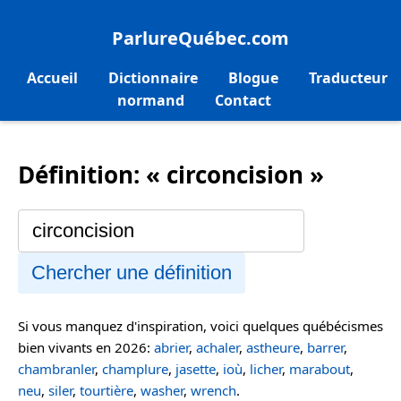
ParlureQuébec.com
Accueil
Dictionnaire
Blogue
Traducteur
normand
Contact
Définition: « circoncision »
Chercher une définition
Si vous manquez d'inspiration, voici quelques québécismes
bien vivants en 2026:
abrier
,
achaler
,
astheure
,
barrer
,
chambranler
,
champlure
,
jasette
,
ioù
,
licher
,
marabout
,
neu
,
siler
,
tourtière
,
washer
,
wrench
.