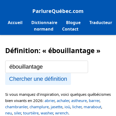
ParlureQuébec.com
Accueil
Dictionnaire
Blogue
Traducteur
normand
Contact
Définition: « ébouillantage »
Chercher une définition
Si vous manquez d'inspiration, voici quelques québécismes
bien vivants en 2026:
abrier
,
achaler
,
astheure
,
barrer
,
chambranler
,
champlure
,
jasette
,
ioù
,
licher
,
marabout
,
neu
,
siler
,
tourtière
,
washer
,
wrench
.