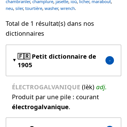
chambranler
,
champlure
,
jasette
,
ioù
,
licher
,
marabout
,
neu
,
siler
,
tourtière
,
washer
,
wrench
.
Total de 1 résultat(s) dans nos
dictionnaires
🇫🇷 Petit dictionnaire de
1905
ÉLECTROGALVANIQUE
(lèk)
adj.
Produit par une pile :
courant
électrogalvanique
.