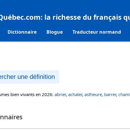
eQuébec.com
: la richesse du français 
Dictionnaire
Blogue
Traducteur normand
rcher une définition
ismes bien vivants en 2026:
abrier
,
achaler
,
astheure
,
barrer
,
chamb
onnaires