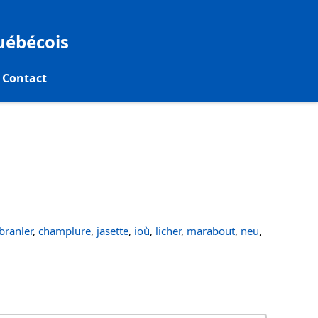
québécois
Contact
ranler
,
champlure
,
jasette
,
ioù
,
licher
,
marabout
,
neu
,