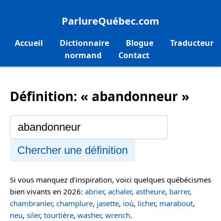
ParlureQuébec.com
Accueil
Dictionnaire
Blogue
Traducteur
normand
Contact
Définition: « abandonneur »
Chercher une définition
Si vous manquez d'inspiration, voici quelques québécismes
bien vivants en 2026:
abrier
,
achaler
,
astheure
,
barrer
,
chambranler
,
champlure
,
jasette
,
ioù
,
licher
,
marabout
,
neu
,
siler
,
tourtière
,
washer
,
wrench
.