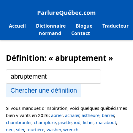
ParlureQuébec.com
Accueil
Dictionnaire
Blogue
Traducteur
normand
Contact
Définition: « abruptement »
Chercher une définition
Si vous manquez d'inspiration, voici quelques québécismes
bien vivants en 2026:
abrier
,
achaler
,
astheure
,
barrer
,
chambranler
,
champlure
,
jasette
,
ioù
,
licher
,
marabout
,
neu
,
siler
,
tourtière
,
washer
,
wrench
.