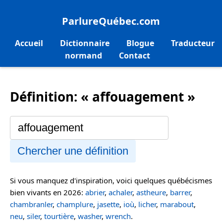
ParlureQuébec.com
Accueil
Dictionnaire
Blogue
Traducteur
normand
Contact
Définition: « affouagement »
Chercher une définition
Si vous manquez d'inspiration, voici quelques québécismes
bien vivants en 2026:
abrier
,
achaler
,
astheure
,
barrer
,
chambranler
,
champlure
,
jasette
,
ioù
,
licher
,
marabout
,
neu
,
siler
,
tourtière
,
washer
,
wrench
.