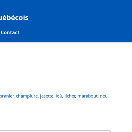
québécois
Contact
ranler
,
champlure
,
jasette
,
ioù
,
licher
,
marabout
,
neu
,