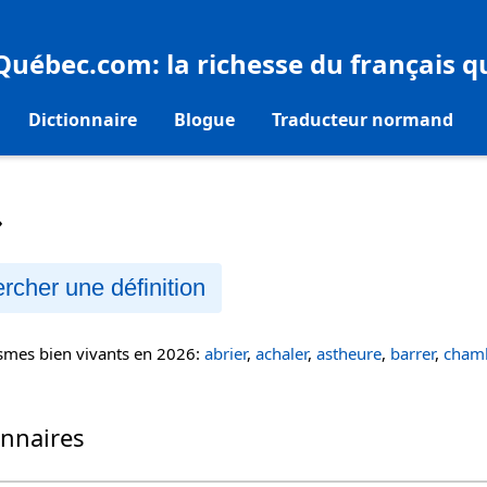
eQuébec.com
: la richesse du français 
Dictionnaire
Blogue
Traducteur normand
»
rcher une définition
ismes bien vivants en 2026:
abrier
,
achaler
,
astheure
,
barrer
,
chamb
onnaires