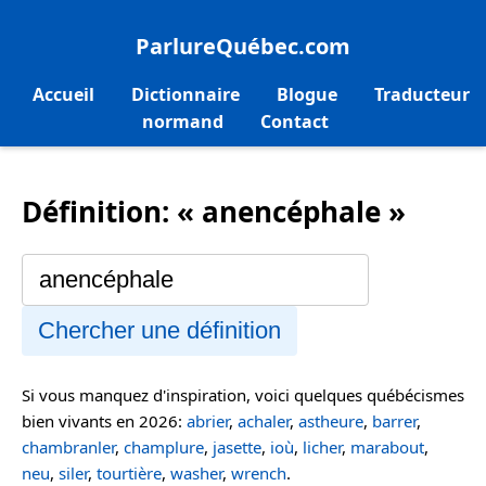
ParlureQuébec.com
Accueil
Dictionnaire
Blogue
Traducteur
normand
Contact
Définition: « anencéphale »
Chercher une définition
Si vous manquez d'inspiration, voici quelques québécismes
bien vivants en 2026:
abrier
,
achaler
,
astheure
,
barrer
,
chambranler
,
champlure
,
jasette
,
ioù
,
licher
,
marabout
,
neu
,
siler
,
tourtière
,
washer
,
wrench
.