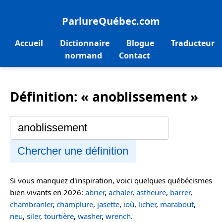
ParlureQuébec.com
Accueil
Dictionnaire
Blogue
Traducteur
normand
Contact
Définition: « anoblissement »
Chercher une définition
Si vous manquez d'inspiration, voici quelques québécismes
bien vivants en 2026:
abrier
,
achaler
,
astheure
,
barrer
,
chambranler
,
champlure
,
jasette
,
ioù
,
licher
,
marabout
,
neu
,
siler
,
tourtière
,
washer
,
wrench
.