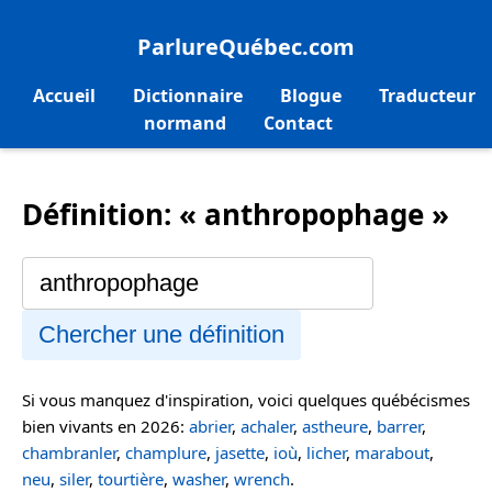
ParlureQuébec.com
Accueil
Dictionnaire
Blogue
Traducteur
normand
Contact
Définition: « anthropophage »
Chercher une définition
Si vous manquez d'inspiration, voici quelques québécismes
bien vivants en 2026:
abrier
,
achaler
,
astheure
,
barrer
,
chambranler
,
champlure
,
jasette
,
ioù
,
licher
,
marabout
,
neu
,
siler
,
tourtière
,
washer
,
wrench
.