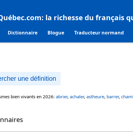
eQuébec.com
: la richesse du français 
Dictionnaire
Blogue
Traducteur normand
rcher une définition
ismes bien vivants en 2026:
abrier
,
achaler
,
astheure
,
barrer
,
chamb
onnaires