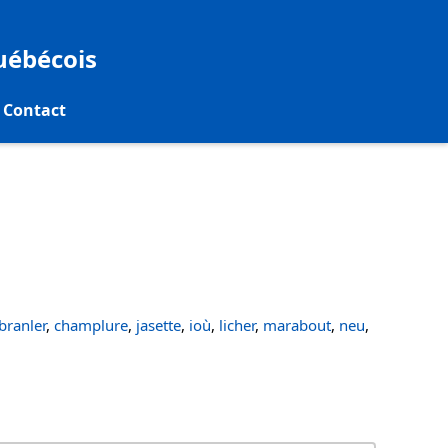
québécois
Contact
ranler
,
champlure
,
jasette
,
ioù
,
licher
,
marabout
,
neu
,