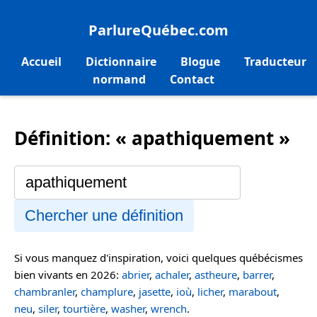
ParlureQuébec.com
Accueil
Dictionnaire
Blogue
Traducteur
normand
Contact
Définition: « apathiquement »
Chercher une définition
Si vous manquez d'inspiration, voici quelques québécismes
bien vivants en 2026:
abrier
,
achaler
,
astheure
,
barrer
,
chambranler
,
champlure
,
jasette
,
ioù
,
licher
,
marabout
,
neu
,
siler
,
tourtière
,
washer
,
wrench
.