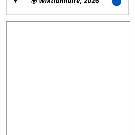
🌍
Wiktionnaire
, 2026