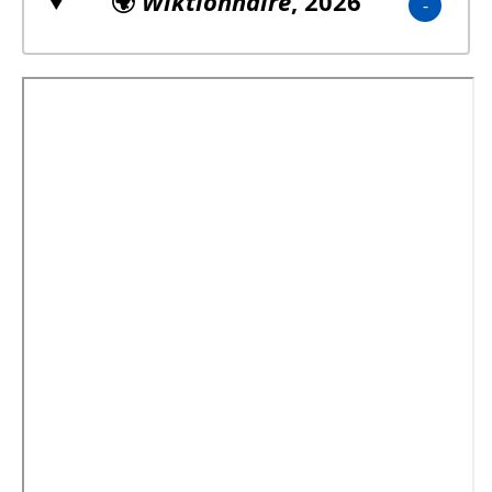
🌍
Wiktionnaire
, 2026