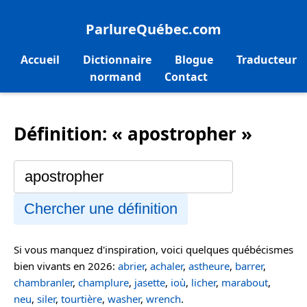
ParlureQuébec.com
Accueil
Dictionnaire
Blogue
Traducteur
normand
Contact
Définition: « apostropher »
Chercher une définition
Si vous manquez d'inspiration, voici quelques québécismes
bien vivants en 2026:
abrier
,
achaler
,
astheure
,
barrer
,
chambranler
,
champlure
,
jasette
,
ioù
,
licher
,
marabout
,
neu
,
siler
,
tourtière
,
washer
,
wrench
.