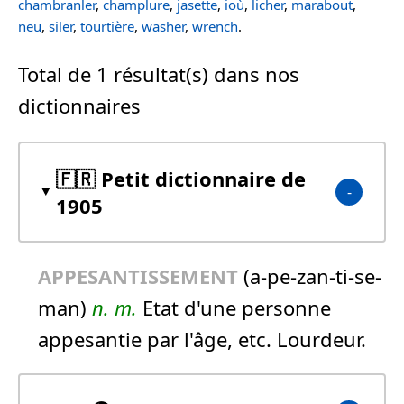
chambranler
,
champlure
,
jasette
,
ioù
,
licher
,
marabout
,
neu
,
siler
,
tourtière
,
washer
,
wrench
.
Total de 1 résultat(s) dans nos
dictionnaires
🇫🇷 Petit dictionnaire de
1905
APPESANTISSEMENT
(a-pe-zan-ti-se-
man)
n.
m.
Etat d'une personne
appesantie par l'âge, etc. Lourdeur.