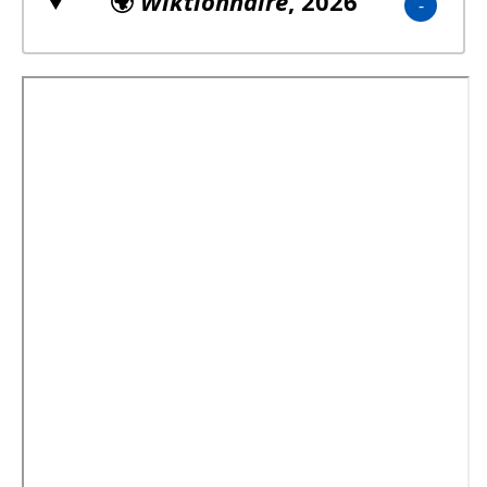
🌍
Wiktionnaire
, 2026