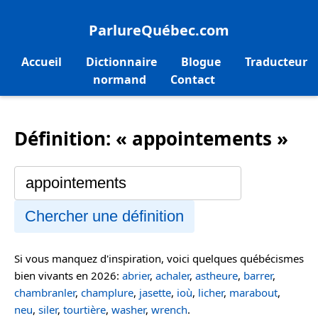
ParlureQuébec.com
Accueil
Dictionnaire
Blogue
Traducteur
normand
Contact
Définition: « appointements »
Chercher une définition
Si vous manquez d'inspiration, voici quelques québécismes
bien vivants en 2026:
abrier
,
achaler
,
astheure
,
barrer
,
chambranler
,
champlure
,
jasette
,
ioù
,
licher
,
marabout
,
neu
,
siler
,
tourtière
,
washer
,
wrench
.