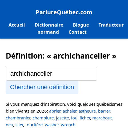
ParlureQuébec.com
Accueil
Dictionnaire
Blogue
Traducteur
normand
Contact
Définition: « archichancelier »
Chercher une définition
Si vous manquez d'inspiration, voici quelques québécismes
bien vivants en 2026:
abrier
,
achaler
,
astheure
,
barrer
,
chambranler
,
champlure
,
jasette
,
ioù
,
licher
,
marabout
,
neu
,
siler
,
tourtière
,
washer
,
wrench
.