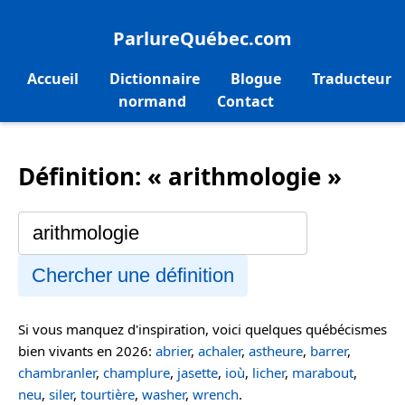
ParlureQuébec.com
Accueil
Dictionnaire
Blogue
Traducteur
normand
Contact
Définition: « arithmologie »
Chercher une définition
Si vous manquez d'inspiration, voici quelques québécismes
bien vivants en 2026:
abrier
,
achaler
,
astheure
,
barrer
,
chambranler
,
champlure
,
jasette
,
ioù
,
licher
,
marabout
,
neu
,
siler
,
tourtière
,
washer
,
wrench
.