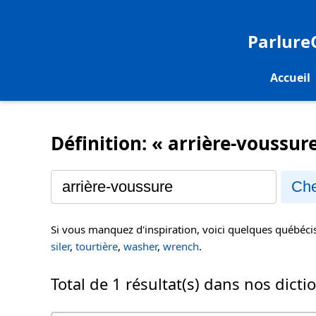
Parlur
Accueil
Définition: « arrière-voussur
Che
Si vous manquez d'inspiration, voici quelques québéc
siler
,
tourtière
,
washer
,
wrench
.
Total de 1 résultat(s) dans nos dicti