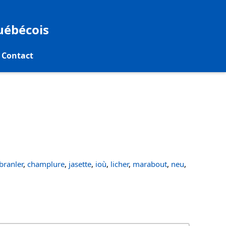
québécois
Contact
ranler
,
champlure
,
jasette
,
ioù
,
licher
,
marabout
,
neu
,