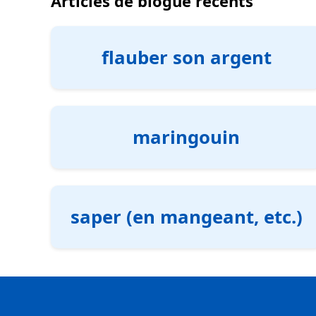
Articles de blogue récents
flauber son argent
maringouin
saper (en mangeant, etc.)