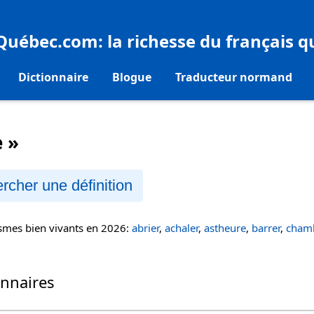
eQuébec.com
: la richesse du français 
Dictionnaire
Blogue
Traducteur normand
e »
rcher une définition
ismes bien vivants en 2026:
abrier
,
achaler
,
astheure
,
barrer
,
chamb
onnaires