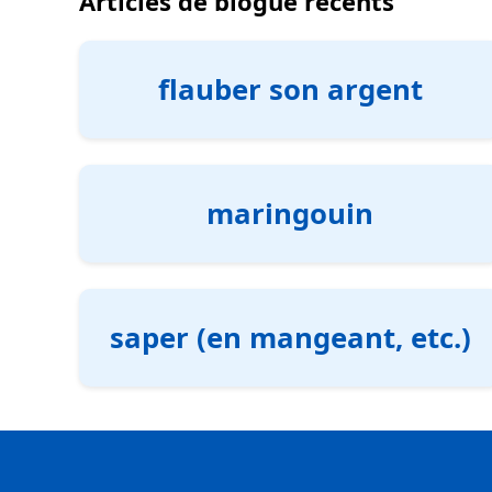
Articles de blogue récents
flauber son argent
maringouin
saper (en mangeant, etc.)