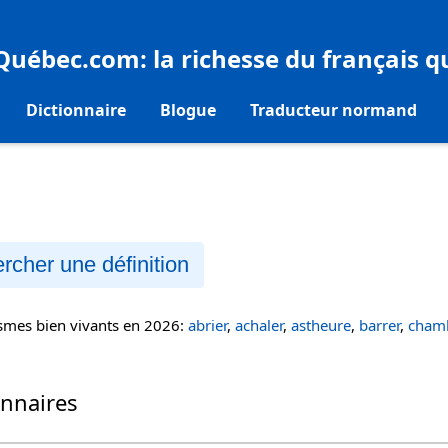
eQuébec.com
: la richesse du français 
Dictionnaire
Blogue
Traducteur normand
rcher une définition
ismes bien vivants en 2026:
abrier
,
achaler
,
astheure
,
barrer
,
chamb
onnaires