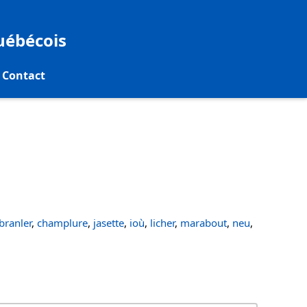
québécois
Contact
ranler
,
champlure
,
jasette
,
ioù
,
licher
,
marabout
,
neu
,