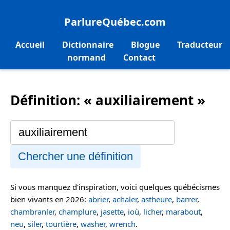
ParlureQuébec.com
Accueil
Dictionnaire
Blogue
Traducteur
normand
Contact
Définition: « auxiliairement »
Chercher une définition
Si vous manquez d'inspiration, voici quelques québécismes
bien vivants en 2026:
abrier
,
achaler
,
astheure
,
barrer
,
chambranler
,
champlure
,
jasette
,
ioù
,
licher
,
marabout
,
neu
,
siler
,
tourtière
,
washer
,
wrench
.