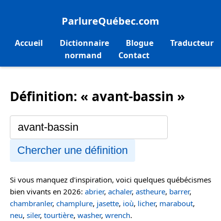
ParlureQuébec.com
Accueil
Dictionnaire
Blogue
Traducteur
normand
Contact
Définition: « avant-bassin »
Chercher une définition
Si vous manquez d'inspiration, voici quelques québécismes
bien vivants en 2026:
abrier
,
achaler
,
astheure
,
barrer
,
chambranler
,
champlure
,
jasette
,
ioù
,
licher
,
marabout
,
neu
,
siler
,
tourtière
,
washer
,
wrench
.