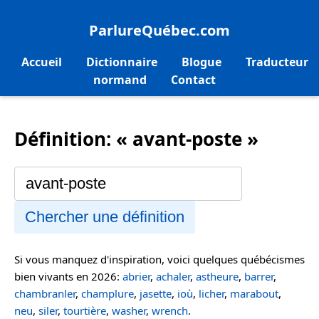
ParlureQuébec.com
Accueil
Dictionnaire
Blogue
Traducteur
normand
Contact
Définition: « avant-poste »
Chercher une définition
Si vous manquez d'inspiration, voici quelques québécismes
bien vivants en 2026:
abrier
,
achaler
,
astheure
,
barrer
,
chambranler
,
champlure
,
jasette
,
ioù
,
licher
,
marabout
,
neu
,
siler
,
tourtière
,
washer
,
wrench
.