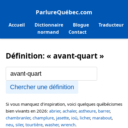
ParlureQuébec.com
Accueil
Dictionnaire
Blogue
Traducteur
normand
Contact
Définition: « avant-quart »
Chercher une définition
Si vous manquez d'inspiration, voici quelques québécismes
bien vivants en 2026:
abrier
,
achaler
,
astheure
,
barrer
,
chambranler
,
champlure
,
jasette
,
ioù
,
licher
,
marabout
,
neu
,
siler
,
tourtière
,
washer
,
wrench
.