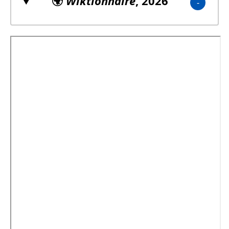
🌍
Wiktionnaire
, 2026