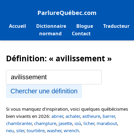
ParlureQuébec.com
Accueil
Dictionnaire
Blogue
Traducteur
normand
Contact
Définition: « avilissement »
Chercher une définition
Si vous manquez d'inspiration, voici quelques québécismes
bien vivants en 2026:
abrier
,
achaler
,
astheure
,
barrer
,
chambranler
,
champlure
,
jasette
,
ioù
,
licher
,
marabout
,
neu
,
siler
,
tourtière
,
washer
,
wrench
.