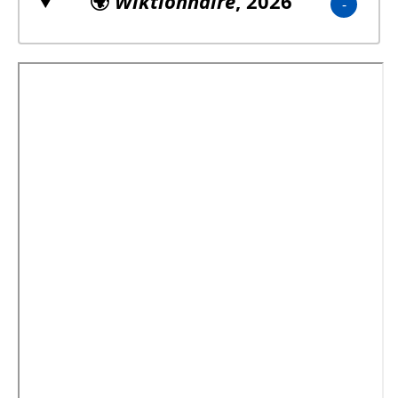
🌍
Wiktionnaire
, 2026