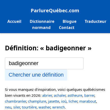
ParlureQuébec.com
Accueil
Dictionnaire
Blogue
Traducteur
normand
Contact
Définition: « badigeonner »
Chercher une définition
Si vous manquez d'inspiration, voici quelques québécismes
bien vivants en 2026:
abrier
,
achaler
,
astheure
,
barrer
,
chambranler
,
champlure
,
jasette
,
ioù
,
licher
,
marabout
,
neu
,
siler
,
tourtière
,
washer
,
wrench
.