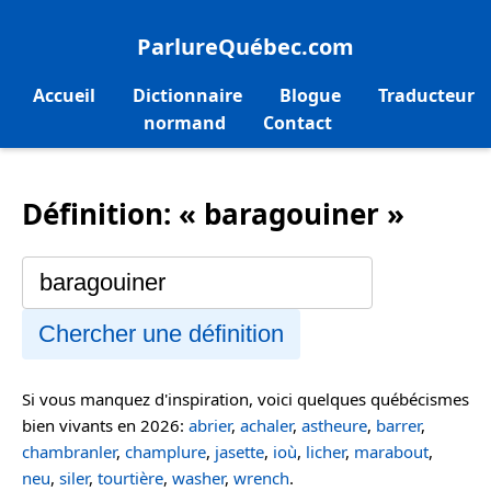
ParlureQuébec.com
Accueil
Dictionnaire
Blogue
Traducteur
normand
Contact
Définition: « baragouiner »
Chercher une définition
Si vous manquez d'inspiration, voici quelques québécismes
bien vivants en 2026:
abrier
,
achaler
,
astheure
,
barrer
,
chambranler
,
champlure
,
jasette
,
ioù
,
licher
,
marabout
,
neu
,
siler
,
tourtière
,
washer
,
wrench
.