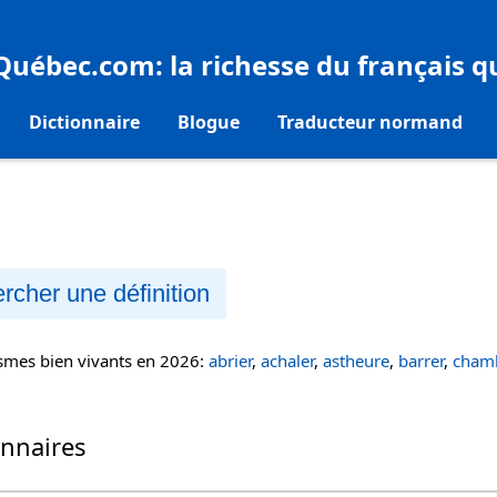
eQuébec.com
: la richesse du français 
Dictionnaire
Blogue
Traducteur normand
rcher une définition
ismes bien vivants en 2026:
abrier
,
achaler
,
astheure
,
barrer
,
chamb
onnaires