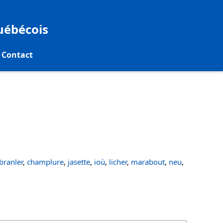
québécois
Contact
ranler
,
champlure
,
jasette
,
ioù
,
licher
,
marabout
,
neu
,