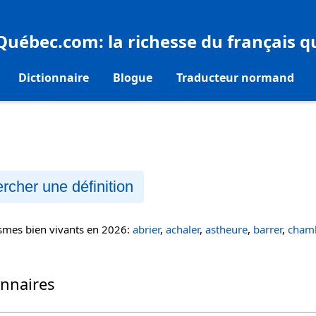
eQuébec.com
: la richesse du français 
Dictionnaire
Blogue
Traducteur normand
rcher une définition
ismes bien vivants en 2026:
abrier
,
achaler
,
astheure
,
barrer
,
chamb
onnaires