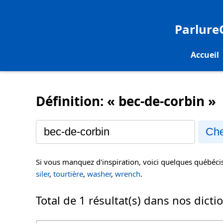
Parlur
Accueil
Définition: « bec-de-corbin »
Che
Si vous manquez d'inspiration, voici quelques québéc
siler
,
tourtière
,
washer
,
wrench
.
Total de 1 résultat(s) dans nos dicti