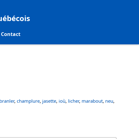
québécois
Contact
ranler
,
champlure
,
jasette
,
ioù
,
licher
,
marabout
,
neu
,