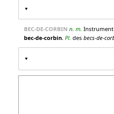
BEC-DE-CORBIN
n.
m.
Instrument 
bec-de-corbin
.
Pl.
des
becs-de-cor