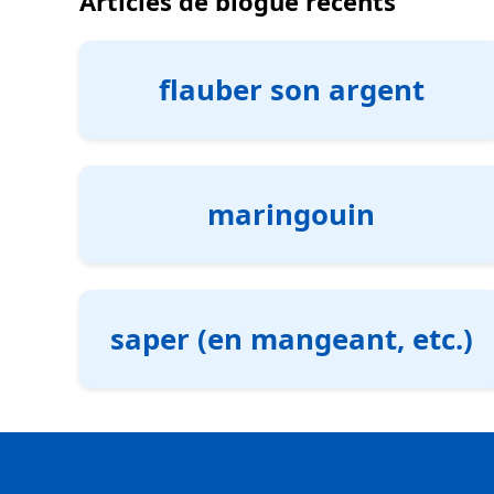
Articles de blogue récents
flauber son argent
maringouin
saper (en mangeant, etc.)