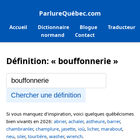
ParlureQuébec.com
Accueil
Dictionnaire
Blogue
Traducteur
normand
Contact
Définition: « bouffonnerie »
Chercher une définition
Si vous manquez d'inspiration, voici quelques québécismes
bien vivants en 2026:
abrier
,
achaler
,
astheure
,
barrer
,
chambranler
,
champlure
,
jasette
,
ioù
,
licher
,
marabout
,
neu
,
siler
,
tourtière
,
washer
,
wrench
.