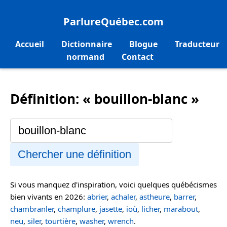
ParlureQuébec.com
Accueil
Dictionnaire
Blogue
Traducteur
normand
Contact
Définition: « bouillon-blanc »
Chercher une définition
Si vous manquez d'inspiration, voici quelques québécismes
bien vivants en 2026:
abrier
,
achaler
,
astheure
,
barrer
,
chambranler
,
champlure
,
jasette
,
ioù
,
licher
,
marabout
,
neu
,
siler
,
tourtière
,
washer
,
wrench
.