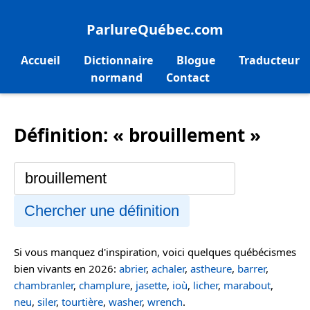
ParlureQuébec.com
Accueil
Dictionnaire
Blogue
Traducteur
normand
Contact
Définition: « brouillement »
Chercher une définition
Si vous manquez d'inspiration, voici quelques québécismes
bien vivants en 2026:
abrier
,
achaler
,
astheure
,
barrer
,
chambranler
,
champlure
,
jasette
,
ioù
,
licher
,
marabout
,
neu
,
siler
,
tourtière
,
washer
,
wrench
.