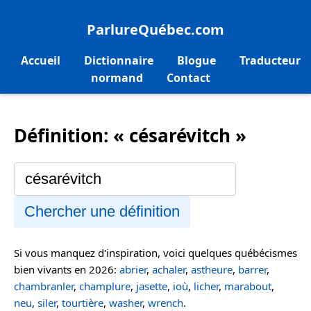
ParlureQuébec.com
Accueil
Dictionnaire
Blogue
Traducteur
normand
Contact
Définition: « césarévitch »
Chercher une définition
Si vous manquez d'inspiration, voici quelques québécismes
bien vivants en 2026:
abrier
,
achaler
,
astheure
,
barrer
,
chambranler
,
champlure
,
jasette
,
ioù
,
licher
,
marabout
,
neu
,
siler
,
tourtière
,
washer
,
wrench
.