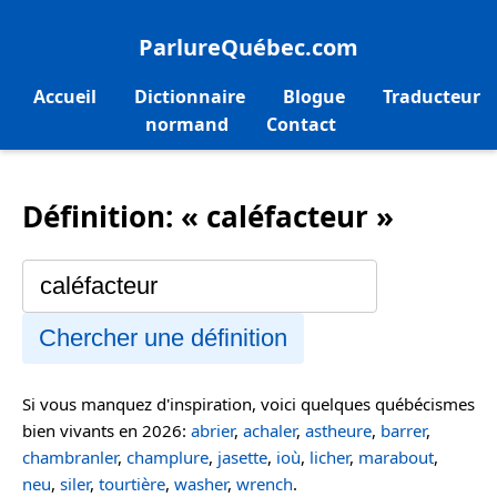
ParlureQuébec.com
Accueil
Dictionnaire
Blogue
Traducteur
normand
Contact
Définition: « caléfacteur »
Chercher une définition
Si vous manquez d'inspiration, voici quelques québécismes
bien vivants en 2026:
abrier
,
achaler
,
astheure
,
barrer
,
chambranler
,
champlure
,
jasette
,
ioù
,
licher
,
marabout
,
neu
,
siler
,
tourtière
,
washer
,
wrench
.