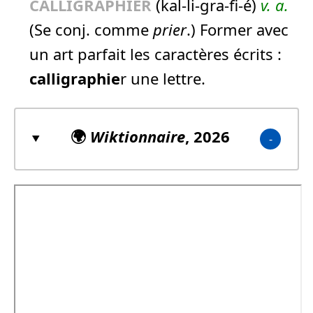
CALLIGRAPHIE
R
(kal-li-gra-fi-é)
v. a.
(Se conj. comme
prier
.) Former avec
un art parfait les caractères écrits :
calligraphie
r une lettre.
🌍
Wiktionnaire
, 2026