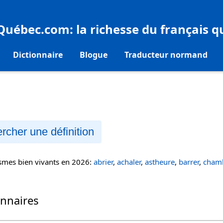
eQuébec.com
: la richesse du français 
Dictionnaire
Blogue
Traducteur normand
rcher une définition
ismes bien vivants en 2026:
abrier
,
achaler
,
astheure
,
barrer
,
chamb
onnaires