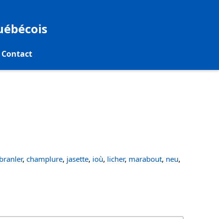
québécois
Contact
ranler
,
champlure
,
jasette
,
ioù
,
licher
,
marabout
,
neu
,