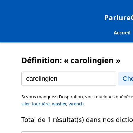
Parlur
Accueil
Définition: « carolingien »
Che
Si vous manquez d'inspiration, voici quelques québéc
siler
,
tourtière
,
washer
,
wrench
.
Total de 1 résultat(s) dans nos dicti