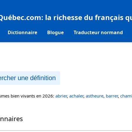
eQuébec.com
: la richesse du français 
Dictionnaire
Blogue
Traducteur normand
rcher une définition
ismes bien vivants en 2026:
abrier
,
achaler
,
astheure
,
barrer
,
chamb
onnaires