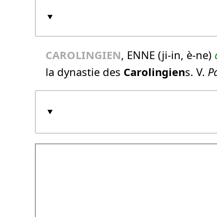
CAROLINGIEN
, ENNE (ji-in, è-ne)
la dynastie des
Carolingien
s. V.
Pa