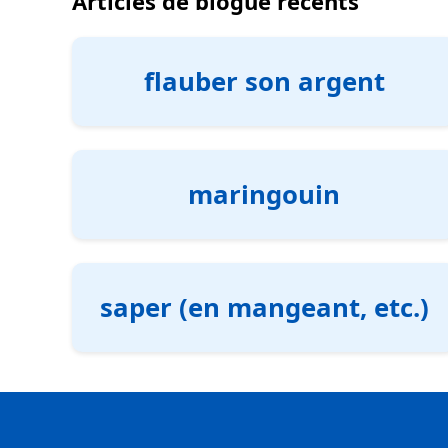
Articles de blogue récents
flauber son argent
maringouin
saper (en mangeant, etc.)