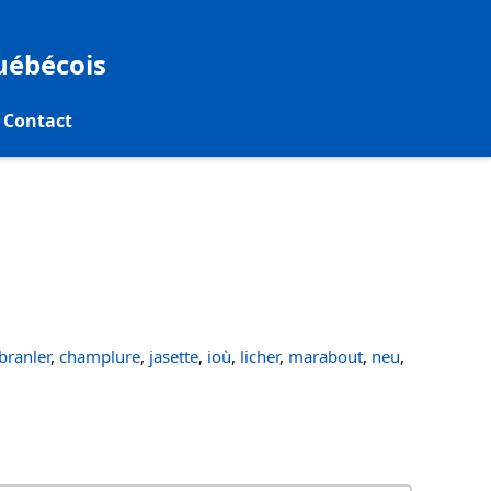
québécois
Contact
ranler
,
champlure
,
jasette
,
ioù
,
licher
,
marabout
,
neu
,