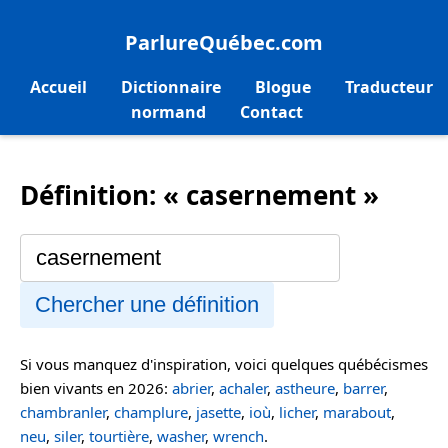
ParlureQuébec.com
Accueil
Dictionnaire
Blogue
Traducteur
normand
Contact
Définition: « casernement »
Chercher une définition
Si vous manquez d'inspiration, voici quelques québécismes
bien vivants en 2026:
abrier
,
achaler
,
astheure
,
barrer
,
chambranler
,
champlure
,
jasette
,
ioù
,
licher
,
marabout
,
neu
,
siler
,
tourtière
,
washer
,
wrench
.