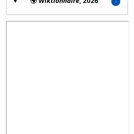
🌍
Wiktionnaire
, 2026