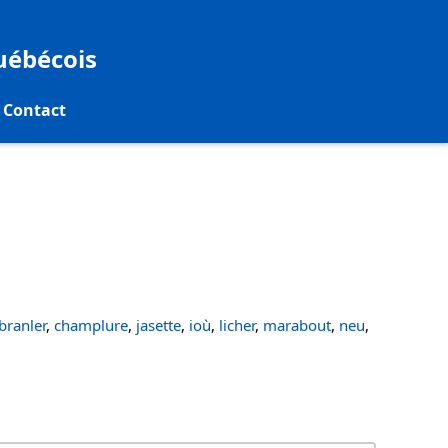
québécois
Contact
ranler
,
champlure
,
jasette
,
ioù
,
licher
,
marabout
,
neu
,