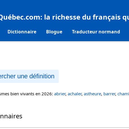
eQuébec.com
: la richesse du français 
Dictionnaire
Blogue
Traducteur normand
rcher une définition
ismes bien vivants en 2026:
abrier
,
achaler
,
astheure
,
barrer
,
chamb
onnaires