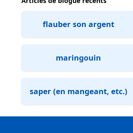
Articles de blogue récents
flauber son argent
maringouin
saper (en mangeant, etc.)