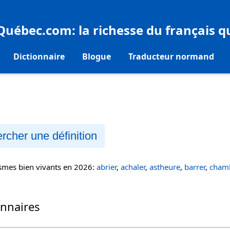
eQuébec.com
: la richesse du français 
Dictionnaire
Blogue
Traducteur normand
rcher une définition
ismes bien vivants en 2026:
abrier
,
achaler
,
astheure
,
barrer
,
chamb
onnaires