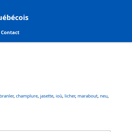
québécois
Contact
ranler
,
champlure
,
jasette
,
ioù
,
licher
,
marabout
,
neu
,