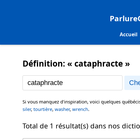
Parlur
Accueil
Définition: « cataphracte »
Che
Si vous manquez d'inspiration, voici quelques québéc
siler
,
tourtière
,
washer
,
wrench
.
Total de 1 résultat(s) dans nos dicti