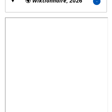
🌍
Wiktionnaire
, 2026