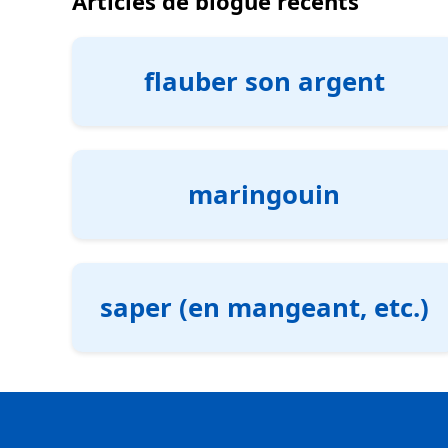
Articles de blogue récents
flauber son argent
maringouin
saper (en mangeant, etc.)