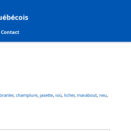
québécois
Contact
ranler
,
champlure
,
jasette
,
ioù
,
licher
,
marabout
,
neu
,