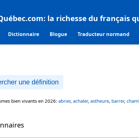
eQuébec.com
: la richesse du français 
Dictionnaire
Blogue
Traducteur normand
rcher une définition
ismes bien vivants en 2026:
abrier
,
achaler
,
astheure
,
barrer
,
chamb
onnaires