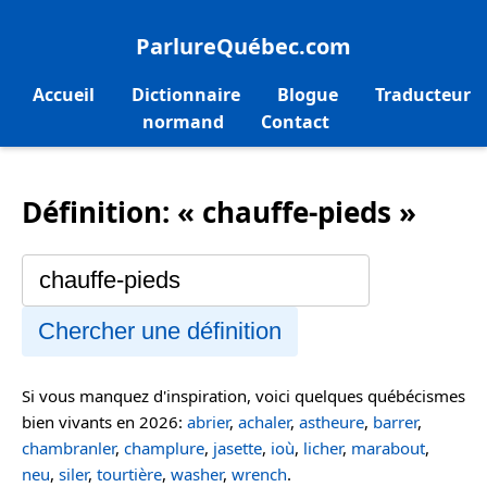
ParlureQuébec.com
Accueil
Dictionnaire
Blogue
Traducteur
normand
Contact
Définition: « chauffe-pieds »
Chercher une définition
Si vous manquez d'inspiration, voici quelques québécismes
bien vivants en 2026:
abrier
,
achaler
,
astheure
,
barrer
,
chambranler
,
champlure
,
jasette
,
ioù
,
licher
,
marabout
,
neu
,
siler
,
tourtière
,
washer
,
wrench
.