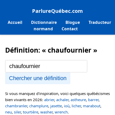
ParlureQuébec.com
Accueil
Dictionnaire
Blogue
Traducteur
normand
Contact
Définition: « chaufournier »
Chercher une définition
Si vous manquez d'inspiration, voici quelques québécismes
bien vivants en 2026:
abrier
,
achaler
,
astheure
,
barrer
,
chambranler
,
champlure
,
jasette
,
ioù
,
licher
,
marabout
,
neu
,
siler
,
tourtière
,
washer
,
wrench
.