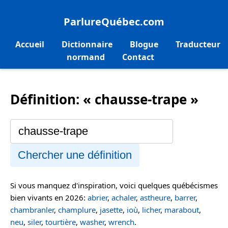
ParlureQuébec.com
Accueil
Dictionnaire
Blogue
Traducteur
normand
Contact
Définition: « chausse-trape »
Chercher une définition
Si vous manquez d'inspiration, voici quelques québécismes
bien vivants en 2026:
abrier
,
achaler
,
astheure
,
barrer
,
chambranler
,
champlure
,
jasette
,
ioù
,
licher
,
marabout
,
neu
,
siler
,
tourtière
,
washer
,
wrench
.