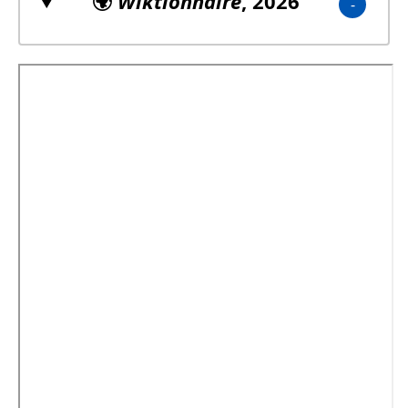
🌍
Wiktionnaire
, 2026