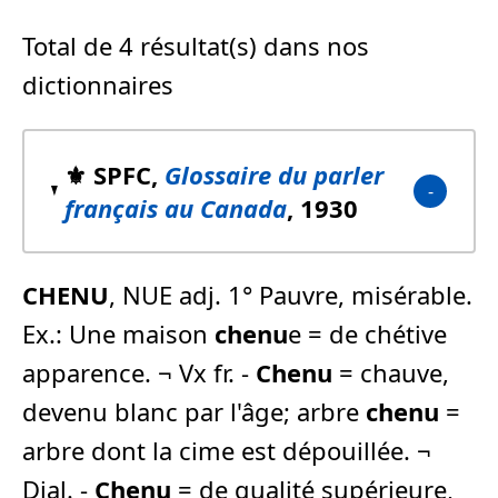
Total de 4 résultat(s) dans nos
dictionnaires
⚜️ SPFC,
Glossaire du parler
français au Canada
, 1930
CHENU
, NUE adj. 1° Pauvre, misérable.
Ex.: Une maison
chenu
e = de chétive
apparence. ¬ Vx fr. -
Chenu
= chauve,
devenu blanc par l'âge; arbre
chenu
=
arbre dont la cime est dépouillée. ¬
Dial. -
Chenu
= de qualité supérieure,