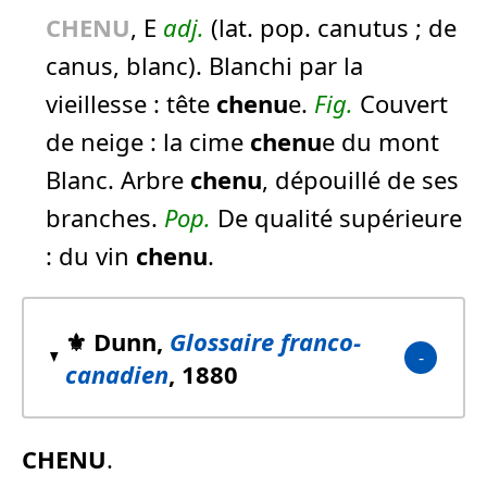
CHENU
, E
adj.
(lat. pop. canutus ; de
canus, blanc). Blanchi par la
vieillesse :
tête
chenu
e.
Fig.
Couvert
de neige :
la cime
chenu
e du mont
Blanc.
Arbre
chenu
, dépouillé de ses
branches.
Pop.
De qualité supérieure
:
du vin
chenu
.
⚜️ Dunn,
Glossaire franco-
canadien
, 1880
CHENU
.