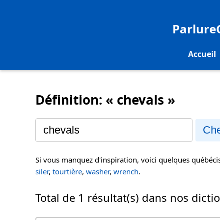
Parlur
Accueil
Définition: « chevals »
Che
Si vous manquez d'inspiration, voici quelques québéc
siler
,
tourtière
,
washer
,
wrench
.
Total de 1 résultat(s) dans nos dicti