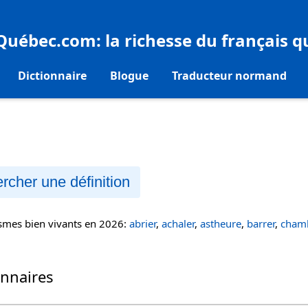
eQuébec.com
: la richesse du français 
Dictionnaire
Blogue
Traducteur normand
rcher une définition
ismes bien vivants en 2026:
abrier
,
achaler
,
astheure
,
barrer
,
chamb
onnaires