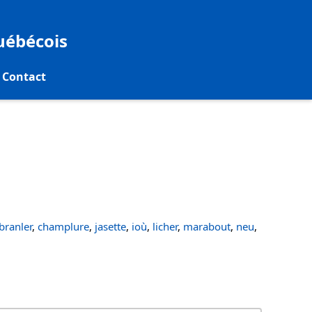
québécois
Contact
ranler
,
champlure
,
jasette
,
ioù
,
licher
,
marabout
,
neu
,